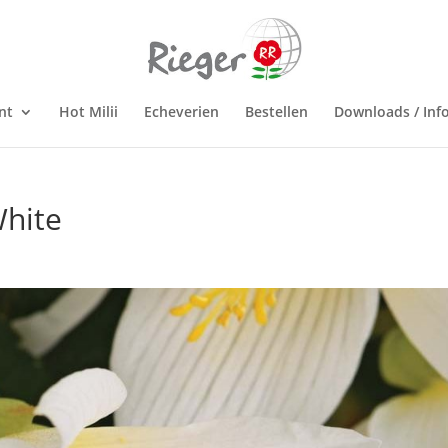
nt
Hot Milii
Echeverien
Bestellen
Downloads / Inf
White