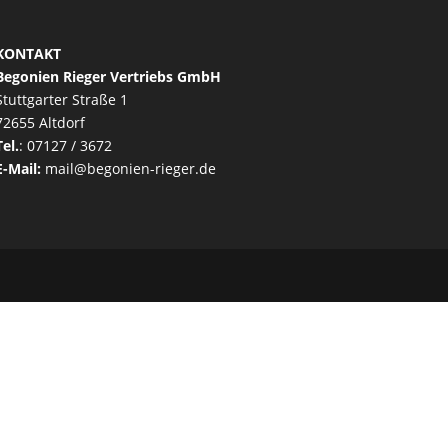
KONTAKT
Begonien Rieger Vertriebs GmbH
Stuttgarter Straße 1
72655 Altdorf
Tel.
: 07127 / 3672
E-Mail:
mail@begonien-rieger.de