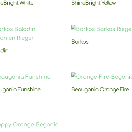
eBright White
ShineBright Yellow
Barkos
adin
ugonia Funshine
Beaugonia Orange Fire