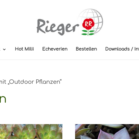
t
Hot Milii
Echeverien
Bestellen
Downloads / In
it „Outdoor Pflanzen“
en